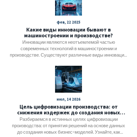
реально снизить опасности. Дам конкретные советы,
которые можно внедрять сразу. Информация будет
полезна всем — от директора до рядового сотрудника.
фев, 22 2025
Какие виды инновации бывают в
машиностроении и производстве?
Инновации являются неотъемлемой частью
современных технологий в машиностроении и
производстве. Существуют различные виды инноваций,
каждая из которых играет важную роль в
усовершенствовании процессов и продукции. От
технологических до управленческих, все они
направлены на повышение эффективности и качества,
снижая затраты и время. В статье рассматриваются
ключевые типы инноваций и их влияние на отрасль.
июл, 14 2026
Цель цифровизации производства: от
снижения издержек до создания новых
бизнес-моделей
Разбираемся в истинных целях цифровизации
производства: от принятия решений на основе данных
до создания новых бизнес-моделей. Узнайте, как