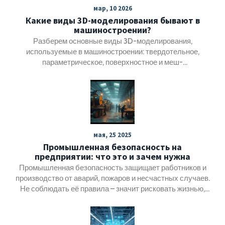
мар, 10 2026
Какие виды 3D-моделирования бывают в
машиностроении?
Разберем основные виды 3D-моделирования,
используемые в машиностроении: твердотельное,
параметрическое, поверхностное и меш-
моделирование. Узнайте, когда и зачем применять
каждый из них, чтобы избежать ошибок и сэкономить
время на производстве.
мая, 25 2025
Промышленная безопасность на
предприятии: что это и зачем нужна
Промышленная безопасность защищает работников и
производство от аварий, пожаров и несчастных случаев.
Не соблюдать её правила – значит рисковать жизнью,
здоровьем и финансами компании. В статье разберём,
что входит в понятие промышленной безопасности,
почему этим нельзя пренебрегать и что делать, чтобы