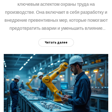
ключевым аспектом охраны труда на
производстве. Она включает в себя разработку и
внедрение превентивных мер, которые помогают
предотвратить аварии и уменьшить влияние
человеческого фактора и технических
Читать далее
неисправностей. В статье рассматриваются
основные компоненты промышленной
безопасности и их значение для устойчивого и
безопасного функционирования заводов и
фабрик. Также будет предложено несколько
практических советов по улучшению уровня
безопасности на предприятиях.