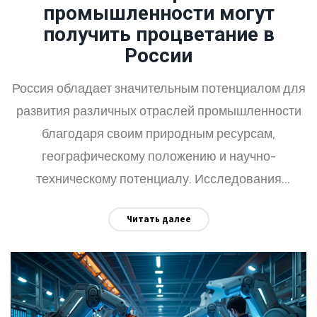
промышленности могут
получить процветание в
России
Россия обладает значительным потенциалом для
развития различных отраслей промышленности
благодаря своим природным ресурсам,
географическому положению и научно-
техническому потенциалу. Исследования
показывают, что такие отрасли, как энергетика,
Читать далее
строительство, агропромышленный комплекс и
информационные технологии, могут стать
драйверами экономического роста. При
правильных инвестициях и государственной
поддержке эти сектора могут создать новые