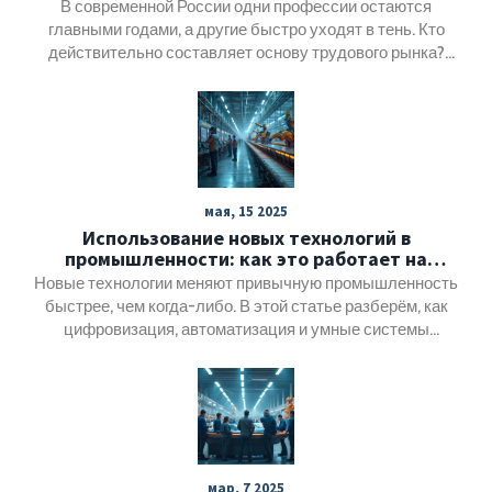
В современной России одни профессии остаются
главными годами, а другие быстро уходят в тень. Кто
действительно составляет основу трудового рынка?
Чего ждать молодым специалистам и какие сферы
сохраняют стабильность даже при смене технологий?
Поговорим о заводах, ИТ, сервисе и неожиданных
поворотах карьерных путей. Эта статья поможет понять,
на чём держится экономика и где искать стабильность.
мая, 15 2025
Использование новых технологий в
промышленности: как это работает на
практике
Новые технологии меняют привычную промышленность
быстрее, чем когда-либо. В этой статье разберём, как
цифровизация, автоматизация и умные системы
реально внедряются на заводах и фабриках. Покажу
неожиданные примеры и поделюсь советами, с какими
подводными камнями сталкиваются компании.
Объясню, зачем рабочим учиться новым навыкам, и
какие технологии часто приживаются лучше других.
Здесь вы найдёте реальные истории и простые
мар, 7 2025
объяснения сложных вещей.