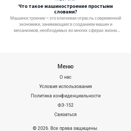
Что такое машиностроение простыми
словами?
Машиностроение – это ключевая отрасль современной
экономики, занимающаяся созданием машин и
механизмов, необходимых во многих сферах жизни.
Раскрываем, с какими проблемами сталкивается сфера
сегодня и какие перспективы открываются перед ней.
Изучим интересные факты о машиностроении и дадим
полезные советы для дальнейшего развития отрасли.
Узнаем, как технологии меняют лицо машиностроения и
Меню
какие навыки будут востребованы в будущем.
О нас
Условия использования
Политика конфиденциальности
ФЗ-152
Связаться
© 2026. Все права защищены.