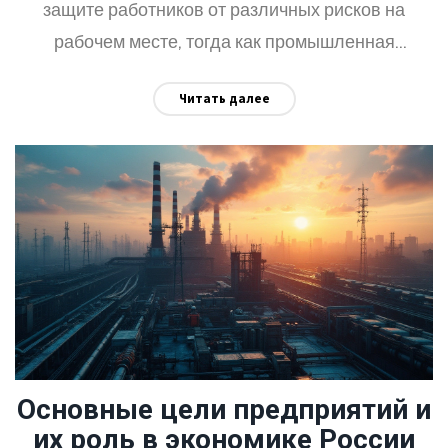
защите работников от различных рисков на
рабочем месте, тогда как промышленная
безопасность ориентирована на предотвращение
Читать далее
аварий и катастроф на производственных
объектах. Также обсуждаются важные аспекты
каждой из этих областей и предоставляются
полезные советы по обеспечению безопасности
на производстве. Понимание их отличий поможет
повысить эффективность мер по защите
работников и производственных процессов.
Основные цели предприятий и
их роль в экономике России