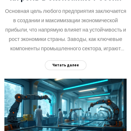
Основная цель любого предприятия заключается
в создании и максимизации экономической
прибыли, что напрямую влияет на устойчивость и
рост экономики страны. Заводы, как ключевые
компоненты промышленного сектора, играют
решающую роль в развитии инфраструктуры,
Читать далее
создании рабочих мест и увеличении экспортного
потенциала России. Они способствуют
инновациям, трансферу технологий и развитию
сопутствующих отраслей. В статье
рассматриваются различные аспекты
деятельности заводов и их значимость для
национальной экономики России. Эти факторы