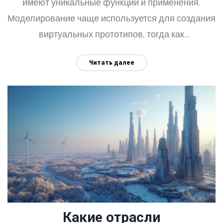
имеют уникальные функции и применения.
Моделирование чаще используется для создания
виртуальных прототипов, тогда как
проектирование ставит акцент на создание
Читать далее
детальных чертежей. Оба процесса
интегрируются в современное производство и
имеют свои особенности. Понимание отличий
между ними помогает выбрать правильные
инструменты и методы для эффективного
проектирования.
Какие отрасли