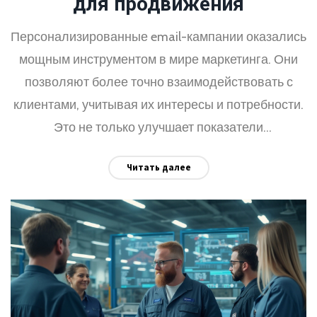
для продвижения
Персонализированные email-кампании оказались
мощным инструментом в мире маркетинга. Они
позволяют более точно взаимодействовать с
клиентами, учитывая их интересы и потребности.
Это не только улучшает показатели
открываемости писем, но и способствует
Читать далее
увеличению конверсии. В статье обсуждаются
стратегии и подходы к созданию эффективных
персонализированных email-кампаний.
Рассматриваются примеры успешных практик и
даются советы от известных экспертов в области
маркетинга.