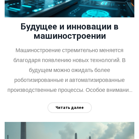
подчеркивают необходимость поддержания и
модернизации промышленного потенциала.
Будущее и инновации в
машиностроении
Машиностроение стремительно меняется
благодаря появлению новых технологий. В
будущем можно ожидать более
роботизированные и автоматизированные
производственные процессы. Особое внимание
уделяется экологическим аспектам и
Читать далее
использованию возобновляемых материалов.
Эти изменения повлияют на все аспекты
производства, включая устойчивость и