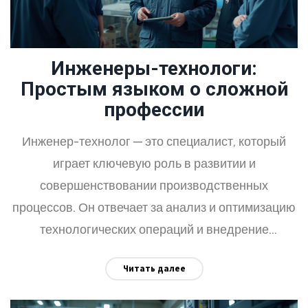
Инженеры-технологи:
Простым языком о сложной
профессии
Инженер-технолог — это специалист, который
играет ключевую роль в развитии и
совершенствовании производственных
процессов. Он отвечает за анализ и оптимизацию
технологических операций и внедрение
инноваций для повышения эффективности
Читать далее
производства. Этот эксперт регулярно
взаимодействует с различными отделами