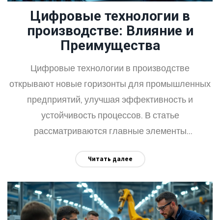
Цифровые технологии в
производстве: Влияние и
Преимущества
Цифровые технологии в производстве
открывают новые горизонты для промышленных
предприятий, улучшая эффективность и
устойчивость процессов. В статье
рассматриваются главные элементы
цифровизации, такие как Интернет вещей и
Читать далее
искусственный интеллект, которые меняют облик
современных фабрик. Использование данных и
автоматизация процессов способствует
увлечению конкурентов и увеличению прибыли.