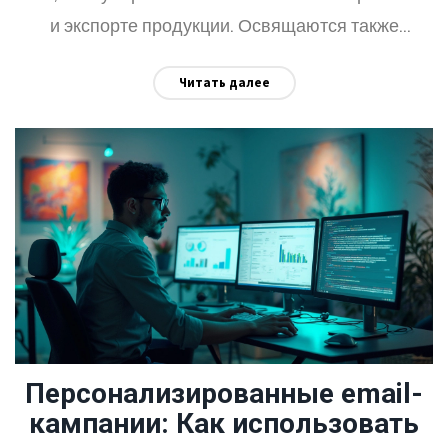
и экспорте продукции. Освящаются также
вопросы взаимодействия предприятий с другими
Читать далее
секторами экономики и их вклад в устойчивое
экономическое развитие страны.
Персонализированные email-
кампании: Как использовать