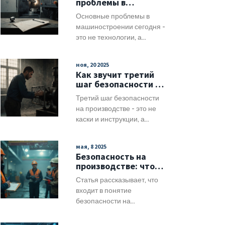
проблемы в
экономика и общество
машиностроении
Основные проблемы в
после появления паровых
сегодня?
машиностроении сегодня -
двигателей и массового
это не технологии, а
производства.
нестабильность процессов:
устаревшее оборудование,
ноя, 20 2025
отсутствие данных, брак
Как звучит третий
из-за слабого контроля и
шаг безопасности на
нехватка
производстве:
Третий шаг безопасности
квалифицированных
практическое
на производстве - это не
кадров. Как исправить это
руководство
каски и инструкции, а
без дорогих решений.
культура, когда каждый
человек сам выбирает
мая, 8 2025
делать безопасно, даже
Безопасность на
если никто не смотрит. Как
производстве: что
её развить и почему это
реально важно
Статья рассказывает, что
спасает жизни.
входит в понятие
безопасности на
производстве и почему
этим нельзя пренебрегать.