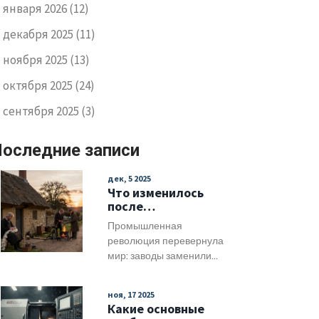
января 2026
(12)
декабря 2025
(11)
ноября 2025
(13)
октября 2025
(24)
сентября 2025
(3)
оследние записи
дек, 5 2025
Что изменилось
после
промышленной
Промышленная
революции: от
революция перевернула
ручного труда к
мир: заводы заменили
заводам и новой
ремесленников, города
экономике
выросли из деревень, а
ноя, 17 2025
люди стали частью машин.
Какие основные
Как изменилась жизнь,