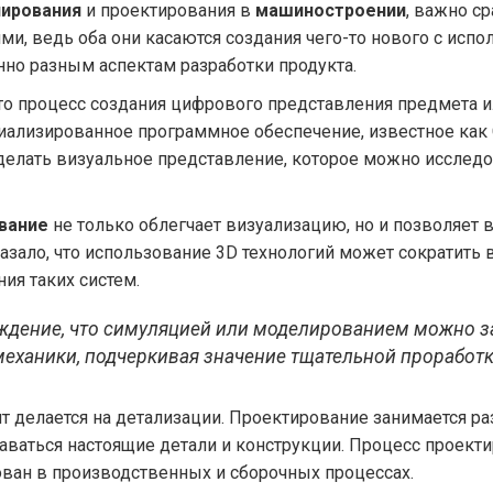
ирования
и проектирования в
машиностроении
, важно ср
ми, ведь оба они касаются создания чего-то нового с испо
нно разным аспектам разработки продукта.
Это процесс создания цифрового представления предмета 
ализированное программное обеспечение, известное как
елать визуальное представление, которое можно исследова
вание
не только облегчает визуализацию, но и позволяет
азало, что использование 3D технологий может сократить 
ия таких систем.
рждение, что симуляцией или моделированием можно з
механики, подчеркивая значение тщательной проработк
ент делается на детализации. Проектирование занимается 
даваться настоящие детали и конструкции. Процесс проект
зован в производственных и сборочных процессах.