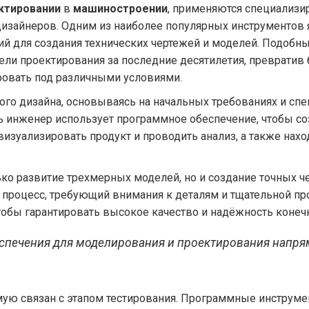
ктировании
в
машиностроении
, применяются специализ
изайнеров. Одним из наиболее популярных инструментов яв
й для создания технических чертежей и моделей. Подобн
ели проектирования за последние десятилетия, преврати
овать под различными условиями.
ого дизайна, основываясь на начальных требованиях и спе
ь инженер использует программное обеспечение, чтобы с
изуализировать продукт и проводить анализ, а также нахо
ько развитие трехмерных моделей, но и создание точных ч
 процесс, требующий внимания к деталям и тщательной п
тобы гарантировать высокое качество и надёжность конечн
печения для моделирования и проектирования напря
мую связан с этапом тестирования. Программные инструм