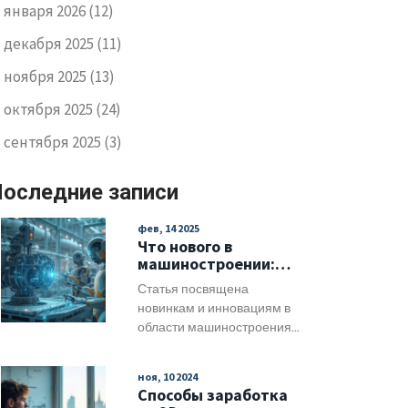
января 2026
(12)
декабря 2025
(11)
ноября 2025
(13)
октября 2025
(24)
сентября 2025
(3)
оследние записи
фев, 14 2025
Что нового в
машиностроении:
инновации и тренды
Статья посвящена
новинкам и инновациям в
области машиностроения.
Мы рассмотрим тенденции
использования 3D-печати,
ноя, 10 2024
автоматизации процессов
Способы заработка
с помощью роботов и