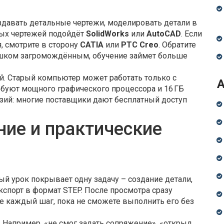
здавать детальные чертежи, моделировать детали в
тых чертежей подойдёт
SolidWorks
или
AutoCAD
. Если
, смотрите в сторону
CATIA
или
PTC Creo
. Обратите
лишком загромождённым, обучение займет больше
й. Старый компьютер может работать только с
буют мощного графического процессора и 16 ГБ
нзий: многие поставщики дают бесплатный доступ
ие и практические
ый урок покрывает одну задачу – создание детали,
спорт в формат STEP. После просмотра сразу
те каждый шаг, пока не сможете выполнить его без
 Например, «не смог задать сопряжение», «открыл