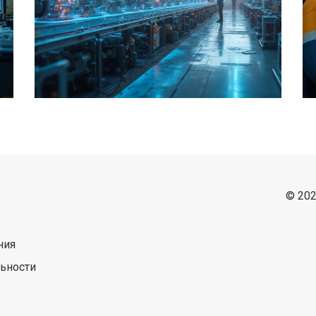
© 202
ния
ьности