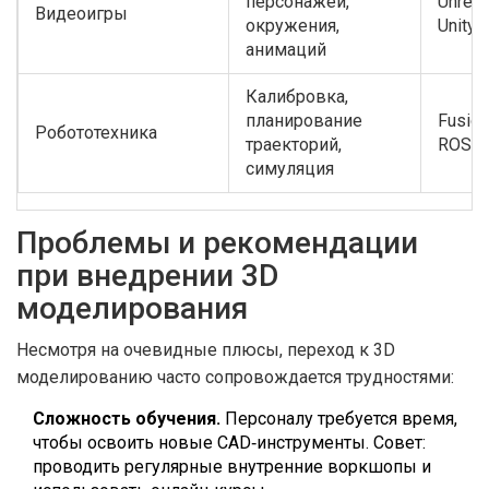
персонажей,
Unreal
Видеоигры
окружения,
Unity,
анимаций
Калибровка,
планирование
Fusion
Робототехника
траекторий,
ROS, 
симуляция
Проблемы и рекомендации
при внедрении 3D
моделирования
Несмотря на очевидные плюсы, переход к 3D
моделированию часто сопровождается трудностями:
Сложность обучения.
Персоналу требуется время,
чтобы освоить новые CAD‑инструменты. Совет:
проводить регулярные внутренние воркшопы и