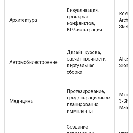
Визуализация,
Revit,
проверка
Архитектура
ArchiC
конфликтов,
Sketc
BIM‑интеграция
Дизайн кузова,
расчёт прочности,
Alias,
Автомобилестроение
виртуальная
Sieme
сборка
Протезирование,
Mimic
предоперационное
Медицина
3‑Shap
планирование,
Materi
иммпланты
Создание