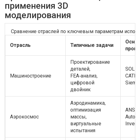
применения 3D
моделирования
Сравнение отраслей по ключевым параметрам испол
Осно
Отрасль
Типичные задачи
прог
Проектирование
деталей,
SOLI
Машиностроение
FEA‑анализ,
CATIA,
цифровой
Sieme
двойник
Аэродинамика,
оптимизация
ANSYS
Аэрокосмос
массы,
Autod
виртуальные
Invent
испытания