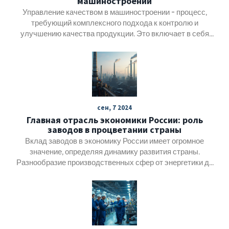
машиностроении
модернизации производства, что позволяет
Управление качеством в машиностроении - процесс,
интегрировать современные технологии и повысить
конкурентоспособность на международной арене.
требующий комплексного подхода к контролю и
улучшению качества продукции. Это включает в себя
строгое соблюдение стандартов, внедрение новых
технологий и постоянный мониторинг производственных
процессов. Также важно учитывать человеческий
фактор и обучать персонал. Применение
всеобъемлющих стратегий позволяет компаниям не
только поддерживать высокий уровень продукции, но и
сен, 7 2024
повышать конкурентоспособность на рынке. В статье
Главная отрасль экономики России: роль
рассматриваются ключевые аспекты и методы, которые
заводов в процветании страны
помогут в достижении этих целей.
Вклад заводов в экономику России имеет огромное
значение, определяя динамику развития страны.
Разнообразие производственных сфер от энергетики до
металлургии делает их ключевыми игроками.
Современные технологии и инновации также играют
важную роль, поддерживая конкурентоспособность на
международной арене. Узнайте, какие отрасли лидируют
в России и какие факторы влияют на их развитие.