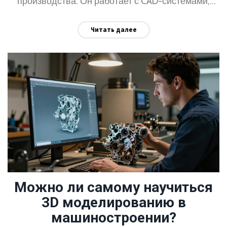
производства. Он работает с CAD-системами,
учитывает материалы, допуски и технологии
Читать далее
обработки - его модель становится основой для
станков и сборки.
Можно ли самому научиться
3D моделированию в
машиностроении?