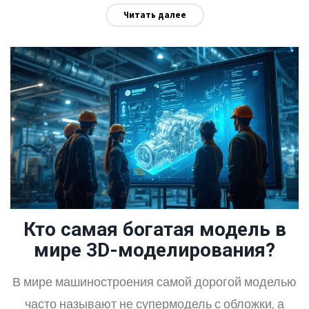
Читать далее
максимально быстро стартовать в этой сфере.
Рассмотрим, от чего зависит оплата труда и где
искать выгодные предложения. Делимся
конкретными советами для начинающих и тех, кто
хочет поднять уровень дохода.
Кто самая богатая модель в
мире 3D-моделирования?
В мире машиностроения самой дорогой моделью
часто называют не супермодель с обложки, а