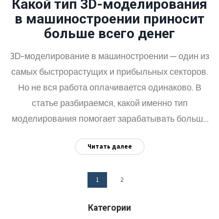
Какой тип 3D-моделирования
в машиностроении приносит
больше всего денег
3D-моделирование в машиностроении — один из
самых быстрорастущих и прибыльных секторов.
Но не вся работа оплачивается одинаково. В
статье разбираемся, какой именно тип
моделирования помогает зарабатывать больше
остальных и почему. Разберём актуальные
Читать далее
направления, реальные ставки, а также фишки,
которые помогут увеличить доход. Всё без воды и
1
2
сложных терминов — простым языком и только с
полезными советами.
Категории