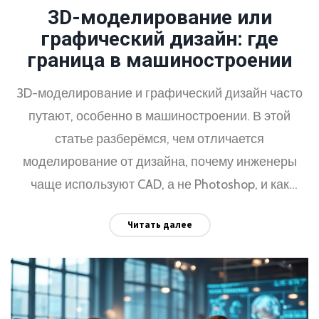
3D-моделирование или
графический дизайн: где
граница в машиностроении
3D-моделирование и графический дизайн часто
путают, особенно в машиностроении. В этой
статье разберёмся, чем отличается
моделирование от дизайна, почему инженеры
чаще используют CAD, а не Photoshop, и как
выглядит рабочий день 3D-модельера на заводе.
Читать далее
Приведём примеры из практики и расскажем, с
какими задачами сталкиваются в цехах.
Отвечаем на главный вопрос: можно ли считать
3D-моделирование частью графического