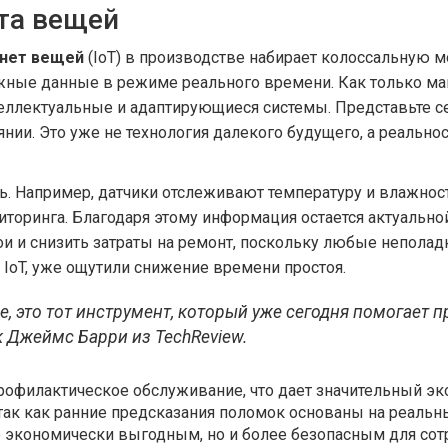
та вещей
нет вещей
(IoT) в производстве набирает колоссальную м
жные данные в режиме реального времени. Как только маш
ллектуальные и адаптирующиеся системы. Представьте себ
нии. Это уже не технология далекого будущего, а реальнос
ь. Например, датчики отслеживают температуру и влажнос
иторинга. Благодаря этому информация остается актуальн
тои и снизить затраты на ремонт, поскольку любые непола
IoT, уже ощутили снижение времени простоя.
щее, это тот инструмент, который уже сегодня помога
к Джеймс Барри из TechReview.
профилактическое обслуживание, что дает значительный э
ак как ранние предсказания поломок основаны на реальны
ко экономически выгодным, но и более безопасным для сот