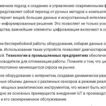
зменила подход к созданию и управлению современными 
 представляет собой переход от ручных методов к компь
Интернет вещей, большие данные и искусственный интелле
 информированные решения. Это позволяет не только ускор
дства, важнейшие элементы цифровизации включают в себ
и бесперебойной работы оборудования, собирая данные о т
. Использование таких устройств позволяет диагностиро
ой.
Технологии в промышленных предприятиях
обеспечи
ководители для оптимизации работы. Помните о том, что 
 постоянно меняющегося спроса на рынке.
ное оборудование с интернетом, создавая динамически ра
мные объемы данных с различных сенсоров в режиме реал
 мощных аналитических инструментов, что может быть и
Одно из основных преимуществ внедрения IoT в производ
 и его своевременное обслуживание.