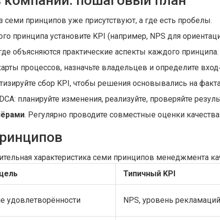
в компании: пошаговый план
из семи принципов уже присутствуют, а где есть пробелы.
ого принципа установите KPI (например, NPS для ориентаци
где объясняются практические аспекты каждого принципа.
 карты процессов, назначьте владельцев и определите вхо
атизируйте сбор KPI, чтобы решения основывались на факта
DCA: планируйте изменения, реализуйте, проверяйте резуль
нёрами
. Регулярно проводите совместные оценки качества
принципов
ительная характеристика семи принципов менеджмента ка
цель
Типичный KPI
 удовлетворённости
NPS, уровень рекламаци