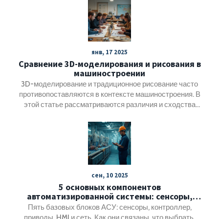
янв, 17 2025
Сравнение 3D-моделирования и рисования в
машиностроении
3D-моделирование и традиционное рисование часто
противопоставляются в контексте машиностроения. В
этой статье рассматриваются различия и сходства
между этими методами. Мы обсудим, почему 3D-
моделирование может быть сложнее, чем рисование, и
как инженеры могут применять оба навыка. Также
предоставим несколько практических советов для тех,
кто хочет улучшить свои навыки в 3D-моделировании.
сен, 10 2025
5 основных компонентов
автоматизированной системы: сенсоры,
контроллер, приводы, HMI и промышленная
Пять базовых блоков АСУ: сенсоры, контроллер,
сеть
приводы, HMI и сеть. Как они связаны, что выбрать,