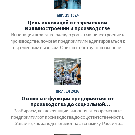
авг, 19 2024
Цель инноваций в современном
машиностроении и производстве
Инновации играют ключевую роль в машиностроении и
производстве, помогая предприятиям адаптироваться к
современным вызовам. Они способствуют повышению
эффективности, снижению издержек и улучшению
качества продукции. Достижения в области технологий
также открывают новые возможности для создания
более устойчивых и экологически чистых процессов. В
статье рассматриваются основные цели инноваций и их
влияние на развитие промышленности.
июл, 24 2026
Основные функции предприятия: от
производства до социальной
ответственности
Разбираем, какие функции выполняют современные
предприятия: от производства до соцответственности.
Узнайте, как заводы влияют на экономику России и
почему баланс всех направлений важен для успеха.