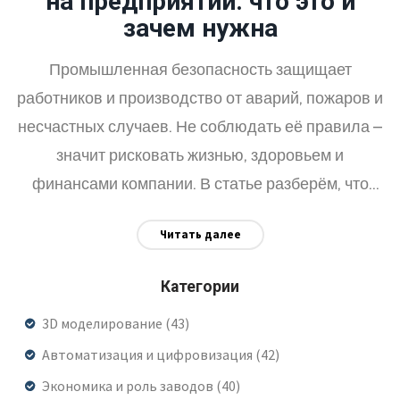
на предприятии: что это и
зачем нужна
Промышленная безопасность защищает
работников и производство от аварий, пожаров и
несчастных случаев. Не соблюдать её правила –
значит рисковать жизнью, здоровьем и
финансами компании. В статье разберём, что
входит в понятие промышленной безопасности,
Читать далее
почему этим нельзя пренебрегать и что делать,
чтобы реально снизить опасности. Дам
Категории
конкретные советы, которые можно внедрять
3D моделирование
(43)
сразу. Информация будет полезна всем — от
Автоматизация и цифровизация
директора до рядового сотрудника.
(42)
Экономика и роль заводов
(40)