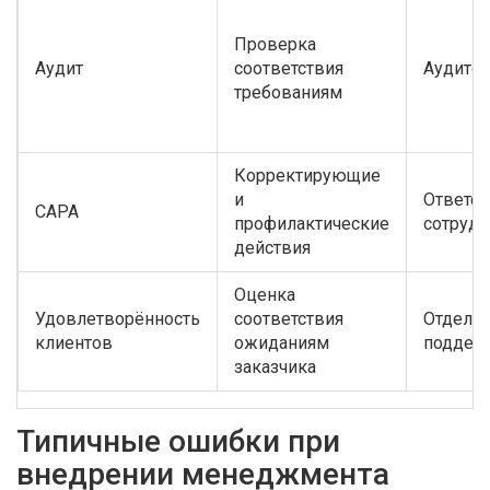
Проверка
Аудит
соответствия
Аудито
требованиям
Корректирующие
и
Ответс
CAPA
профилактические
сотрудн
действия
Оценка
Удовлетворённость
соответствия
Отдел п
клиентов
ожиданиям
поддер
заказчика
Типичные ошибки при
внедрении менеджмента