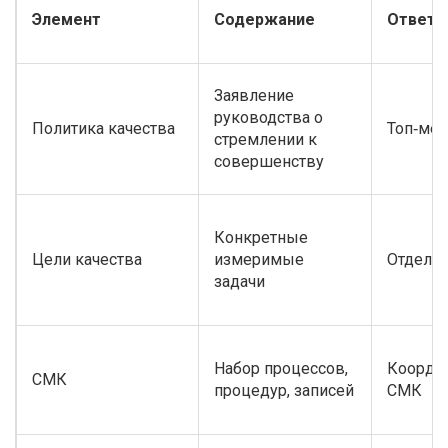
Элемент
Содержание
Ответс
Заявление
руководства о
Политика качества
Топ‑ме
стремлении к
совершенству
Конкретные
Цели качества
измеримые
Отдел к
задачи
Набор процессов,
Коорди
СМК
процедур, записей
СМК