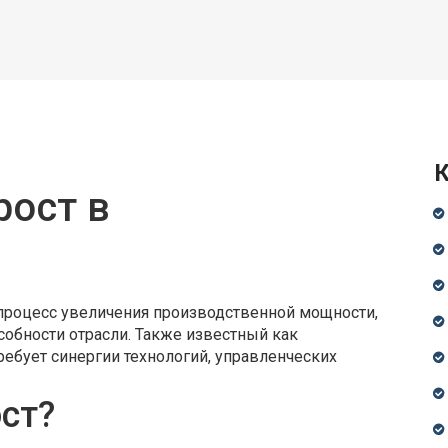
К
рост в
 процесс увеличения производственной мощности,
обности отрасли
. Также известный как
ребует синергии технологий, управленческих
ст?