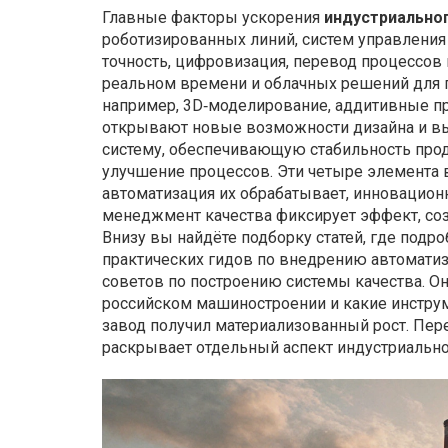
Главные факторы ускорения
индустриально
роботизированных линий, систем управления
точность
,
цифровизация
,
перевод процессов 
реальном времени и облачных решений для 
например, 3D‑моделирование, аддитивные про
открывают новые возможности дизайна и в
систему, обеспечивающую стабильность прод
улучшение процессов
. Эти четыре элемента
автоматизация их обрабатывает, инновацион
менеджмент качества фиксирует эффект, соз
Внизу вы найдёте подборку статей, где подр
практических гидов по внедрению автомати
советов по построению системы качества. Он
российском машиностроении и какие инструм
завод получил материализованный рост. Пер
раскрывает отдельный аспект индустриально