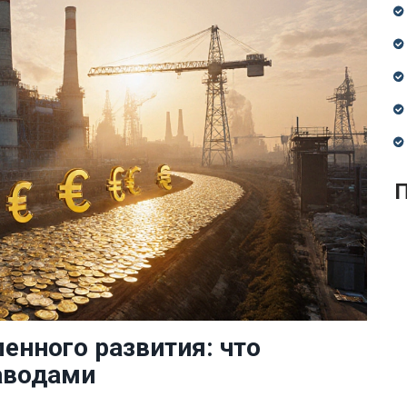
П
нного развития: что
аводами