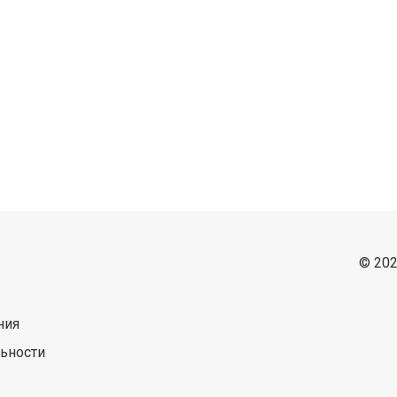
© 202
ния
ьности