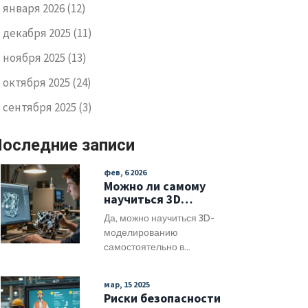
января 2026
(12)
декабря 2025
(11)
ноября 2025
(13)
октября 2025
(24)
сентября 2025
(3)
оследние записи
фев, 6 2026
Можно ли самому
научиться 3D
моделированию в
Да, можно научиться 3D-
машиностроении?
моделированию
Практическое
самостоятельно в
руководство для
машиностроении. В статье
начинающих
разбираем, какие
мар, 15 2025
программы выбрать,
Риски безопасности
пошаговый план обучения,