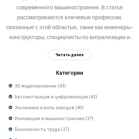
современного машиностроения. В статье
рассматриваются ключевые профессии,
связанные с этой областью, такие как инженеры-
конструкторы, специалисты по визуализации и
технические дизайнеры. Узнайте, как эти
Читать далее
профессионалы используют 3D-технологии для
создания и оптимизации сложных машинных
Категории
систем. Откройте для себя карьерные
3D моделирование
(43)
перспективы и задействованные технологии,
которые делают индустрию более эффективной
Автоматизация и цифровизация
(42)
и инновационной.
Экономика и роль заводов
(40)
Инновации в машиностроении
(37)
Безопасность труда
(37)