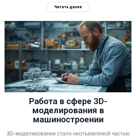
Читать далее
сервисе и неожиданных поворотах карьерных
путей. Эта статья поможет понять, на чём
держится экономика и где искать стабильность.
Работа в сфере 3D-
моделирования в
машиностроении
3D-моделирование стало неотъемлемой частью