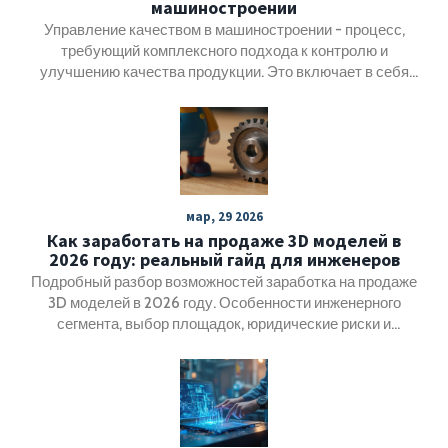
машиностроении
Управление качеством в машиностроении - процесс,
требующий комплексного подхода к контролю и
улучшению качества продукции. Это включает в себя
строгое соблюдение стандартов, внедрение новых
технологий и постоянный мониторинг производственных
процессов. Также важно учитывать человеческий
фактор и обучать персонал. Применение
всеобъемлющих стратегий позволяет компаниям не
только поддерживать высокий уровень продукции, но и
мар, 29 2026
повышать конкурентоспособность на рынке. В статье
Как заработать на продаже 3D моделей в
рассматриваются ключевые аспекты и методы, которые
2026 году: реальный гайд для инженеров
помогут в достижении этих целей.
Подробный разбор возможностей заработка на продаже
3D моделей в 2026 году. Особенности инженерного
сегмента, выбор площадок, юридические риски и
стратегии ценования для профессионалов.