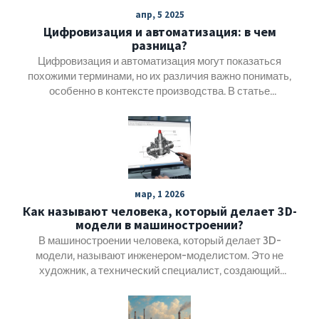
апр, 5 2025
Цифровизация и автоматизация: в чем
разница?
Цифровизация и автоматизация могут показаться
похожими терминами, но их различия важно понимать,
особенно в контексте производства. В статье
рассмотрим, как цифровизация меняет подход к данным
и управлению, а автоматизация делает упор на
выполнение задач без вмешательства человека. Мы
сравним эти процессы и их значение для современной
промышленности, а также приведем реальные примеры
их применения. Узнаем, как они могут работать вместе
мар, 1 2026
для улучшения производительности и эффективности
Как называют человека, который делает 3D-
компаний.
модели в машиностроении?
В машиностроении человека, который делает 3D-
модели, называют инженером-моделистом. Это не
художник, а технический специалист, создающий
точные рабочие модели для производства. Он работает
с CAD-системами, учитывает материалы, допуски и
технологии обработки - его модель становится основой