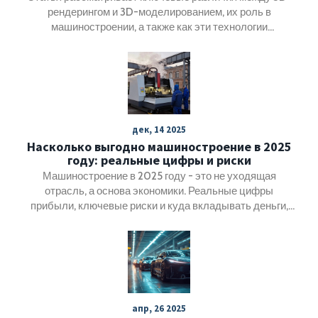
рендерингом и 3D-моделированием, их роль в
машиностроении, а также как эти технологии
объединяются для создания точных и реалистичных
моделей. Акцент сделан на понимании основных
принципов каждой технологии и их практическом
применении в отрасли. Читатели узнают о том, как 3D-
моделирование используется для создания прототипов
и концепций, в то время как 3D-рендеринг помогает
дек, 14 2025
представить модели в визуально привлекательном
Насколько выгодно машиностроение в 2025
виде. Опираясь на реальные примеры, статья помогает
году: реальные цифры и риски
понять, что делает каждую из технологий уникальной и
Машиностроение в 2025 году - это не уходящая
как они превращают идеи в реальность.
отрасль, а основа экономики. Реальные цифры
прибыли, ключевые риски и куда вкладывать деньги,
чтобы не остаться без дохода.
апр, 26 2025