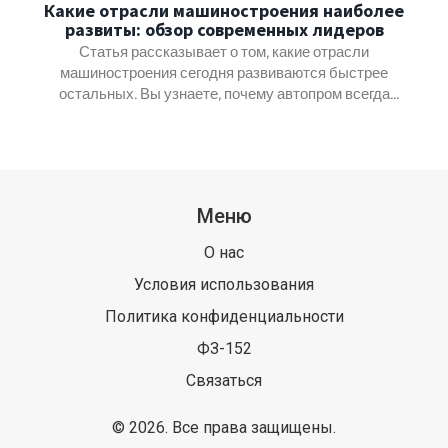
Какие отрасли машиностроения наиболее
развиты: обзор современных лидеров
Статья рассказывает о том, какие отрасли
машиностроения сегодня развиваются быстрее
остальных. Вы узнаете, почему автопром всегда
впереди, а также как роботы, медицинское
оборудование и энергетика меняют мир вокруг.
Приводятся реальные факты и советы для тех, кто
хочет выбрать направление для карьеры или
инвестиций. Все объяснено просто, без лишней теории и
Меню
сухой статистики.
О нас
Условия использования
Политика конфиденциальности
ФЗ-152
Связаться
© 2026. Все права защищены.