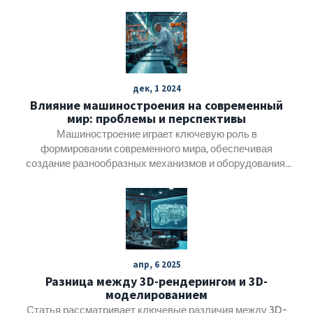
сборки - каждая операция требует контроля, чтобы
избежать катастрофических последствий.
дек, 1 2024
Влияние машиностроения на современный
мир: проблемы и перспективы
Машиностроение играет ключевую роль в
формировании современного мира, обеспечивая
создание разнообразных механизмов и оборудования,
без которых нельзя представить ни индустрию, ни
повседневную жизнь. Развитие технологий и инновации
в этой области значительно меняют наше
представление о традиционных методах производства.
Однако с развитием приходят и новые проблемы, такие
как воздействие на окружающую среду и потребность в
апр, 6 2025
обучении квалифицированных специалистов. В статье
Разница между 3D-рендерингом и 3D-
будут рассмотрены как текущие трудности, так и
моделированием
потенциал дальнейшего развития машиностроения.
Статья рассматривает ключевые различия между 3D-