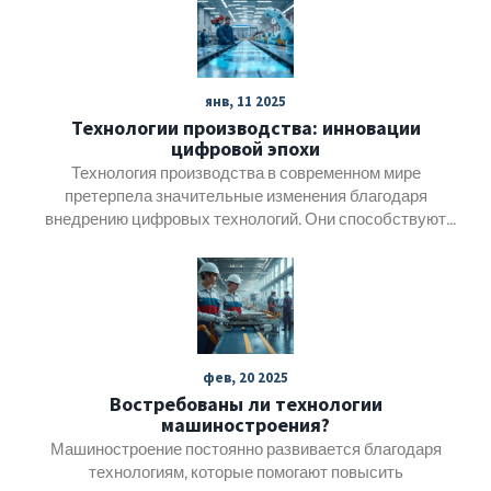
янв, 11 2025
Технологии производства: инновации
цифровой эпохи
Технология производства в современном мире
претерпела значительные изменения благодаря
внедрению цифровых технологий. Они способствуют
улучшению эффективности, снижению издержек и
прекращению использования устаревших методов.
Настоящий анализ исследует тенденции и факторы,
способствующие развитию производства, включая
автоматизацию и интеграцию умных систем. Отдельное
внимание уделяется ролям интернета вещей и
фев, 20 2025
искусственного интеллекта. Эти технологии создают
Востребованы ли технологии
более гибкие и адаптивные системы, которые
машиностроения?
функционируют значительно эффективнее, чем
Машиностроение постоянно развивается благодаря
традиционные.
технологиям, которые помогают повысить