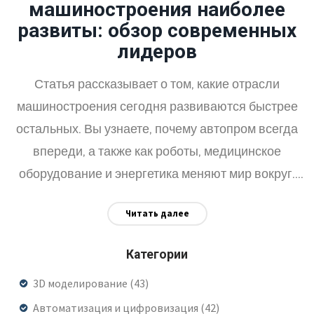
машиностроения наиболее
развиты: обзор современных
лидеров
Статья рассказывает о том, какие отрасли
машиностроения сегодня развиваются быстрее
остальных. Вы узнаете, почему автопром всегда
впереди, а также как роботы, медицинское
оборудование и энергетика меняют мир вокруг.
Приводятся реальные факты и советы для тех,
Читать далее
кто хочет выбрать направление для карьеры или
инвестиций. Все объяснено просто, без лишней
Категории
теории и сухой статистики.
3D моделирование
(43)
Автоматизация и цифровизация
(42)