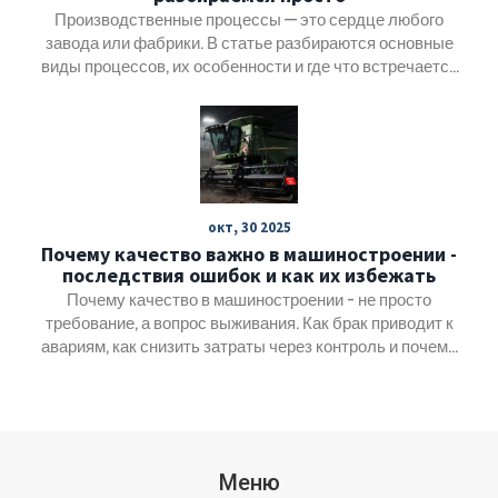
Производственные процессы — это сердце любого
завода или фабрики. В статье разбираются основные
виды процессов, их особенности и где что встречается
чаще всего. Рассказываем о ручных,
автоматизированных и гибридных технологиях без
сложных терминов. Делимся реальными примерами и
советами, как выбрать оптимальный процесс для
разных задач. Чтение помогает понять, как всё работает
на деле.
окт, 30 2025
Почему качество важно в машиностроении -
последствия ошибок и как их избежать
Почему качество в машиностроении - не просто
требование, а вопрос выживания. Как брак приводит к
авариям, как снизить затраты через контроль и почему
стандарты - это не бумажка, а инструмент спасения.
Меню