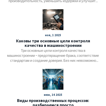
производительность, уменьшить издержки и улучшить
качество продукции. Данная статья разберёт
востребованность технологий в этой сфере. Как
современные машины изменяют производство, улучшая
процессы и экологическую устойчивость? Мы
рассмотрим, какие технологии стоят на пике
популярности и как они применяются на практике.
ноя, 1 2025
Каковы три основные цели контроля
качества в машиностроении
Три основные цели контроля качества в
машиностроении - предотвращение брака, соответствие
стандартам и создание доверия. Без них невозможно
производить надежные и безопасные изделия.
июн, 14 2025
Виды производственных процессов:
разбираемся просто