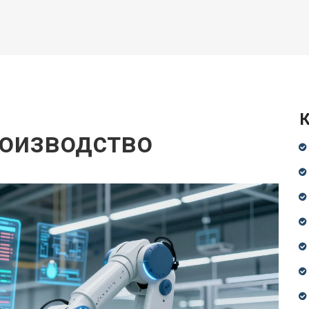
К
роизводство