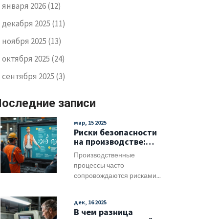
января 2026
(12)
декабря 2025
(11)
ноября 2025
(13)
октября 2025
(24)
сентября 2025
(3)
оследние записи
мар, 15 2025
Риски безопасности
на производстве:
как их избежать
Производственные
процессы часто
сопровождаются рисками,
связанными с
безопасностью труда. Зная
дек, 16 2025
об основных угрозах и
В чем разница
применяя превентивные