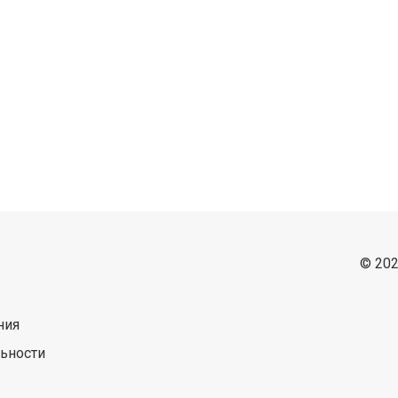
© 202
ния
ьности