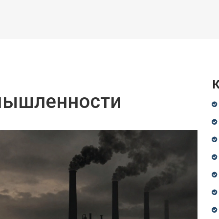
К
омышленности