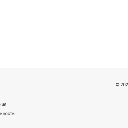
© 202
ния
ьности