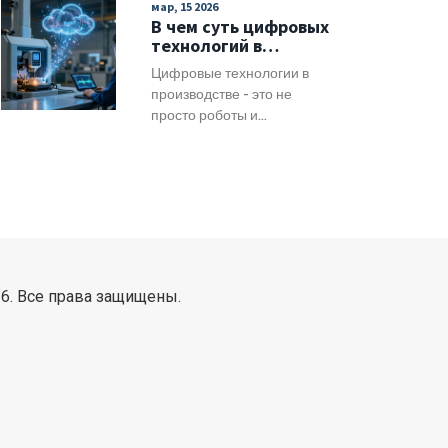
мар, 15 2026
реально снизить - без
стабильности.
В чем суть цифровых
ложных гарантий и пустых
технологий в
инструкций.
производстве?
Цифровые технологии в
производстве - это не
просто роботы и
программы, а
превращение данных в
действия: предсказание
поломок, автоматизация
процессов и связь между
всеми звеньями цепочки.
Суть в том, чтобы делать
меньше ошибок, меньше
6. Все права защищены.
простоев и больше
ценности.