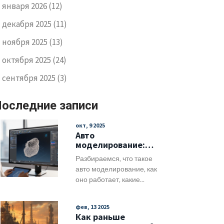
января 2026
(12)
декабря 2025
(11)
ноября 2025
(13)
октября 2025
(24)
сентября 2025
(3)
оследние записи
окт, 9 2025
Авто
моделирование:
определение,
Разбираемся, что такое
принципы и примеры
авто моделирование, как
оно работает, какие
технологии используют и
как внедрить в
фев, 13 2025
производство для
Как раньше
ускорения разработки.