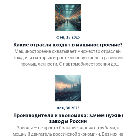
развиваются в соответствии с новыми технологиями и
рыночными тенденциями. Мы обсудим различные типы
производства, инновации и влияние этих процессов на
общество. Вы узнаете о стратегии успешного развития
заводов и их роли в экономической структуре.
фев, 15 2025
Какие отрасли входят в машиностроение?
Машиностроение охватывает множество отраслей,
каждая из которых играет ключевую роль в развитии
промышленности. От автомобилестроения до
производства бытовой техники, машиностроение
проникает во все сферы нашей жизни. Понимание
состава машиностроения поможет лучше увидеть его
влияние и перспективы на мировых рынках. Давайте
разберем, какие отрасли входят в эту важную
промышленную область и что ожидает машиностроение
мая, 30 2025
в будущем.
Производители и экономика: зачем нужны
заводы России
Заводы — не просто большие здания с трубами, а
мощный двигатель российской экономики. Без них не