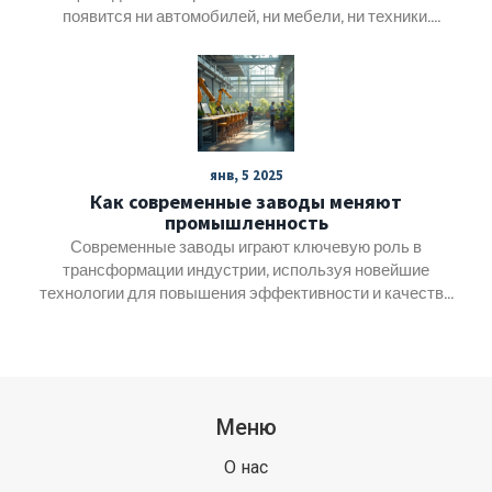
появится ни автомобилей, ни мебели, ни техники.
Производство создает рабочие места, поддерживает
регионы и пополняет бюджет страны. Даже простая
вещь, которую мы держим в руках, часто — результат
сложной работы заводов. Эта статья объяснит, почему
производителей нельзя отделять от процветания
страны и почему их развитие касается каждого.
янв, 5 2025
Как современные заводы меняют
промышленность
Современные заводы играют ключевую роль в
трансформации индустрии, используя новейшие
технологии для повышения эффективности и качества
продукции. В статье рассматриваются изменения в
подходах к производству, такие как автоматизация
процессов и применение искусственного интеллекта.
Также акцентируется внимание на устойчивом развитии
и подходах к экологии. Читатели узнают, как заводы
Меню
становятся более адаптивными и
конкурентоспособными в мировом масштабе.
О нас
Рассматриваются успешные примеры внедрения новых