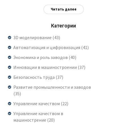
место, минимизировать риски и наладить
Читать далее
быстрый отклик в случае нештатной ситуации.
Даются практические советы по проверке
Категории
инструментов, состоянию помещений и
3D моделирование
(43)
проведению вводных инструктажей. Есть
примеры ошибок, которые чаще всего допускают
Автоматизация и цифровизация
(41)
даже опытные сотрудники. Всё, чтобы рабочий
Экономика и роль заводов
(40)
день начинался спокойно и безопасно.
Инновации в машиностроении
(37)
Безопасность труда
(37)
Развитие промышленности и заводов
(35)
Управление качеством
(22)
Управление качеством в
машинострение
(20)