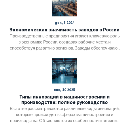
оптимизировать операции и повысить качество
продукции. Особое внимание уделяется практическим
советам по внедрению и примерам из современных
дек, 5 2024
заводов.
Экономическая значимость заводов в России
Производственные предприятия играют ключевую роль
в экономике России, создавая рабочие места и
способствуя развитию регионов. Заводы обеспечивают
рынок необходимыми товарами и участвуют в экспорте,
укрепляя национальную экономику. Промышленный
комплекс тесно связан с инновациями и
технологическим развитием, что способствует общему
прогрессу. Экономическая стабильность и развитие
страны во многом зависят от эффективного
янв, 10 2025
функционирования производственных площадок. В
Типы инноваций в машиностроении и
статье рассмотрены аспекты, определяющие сущность
производстве: полное руководство
и важность заводов для экономики.
В статье рассматриваются различные виды инноваций,
которые происходят в сферах машиностроения и
производства. Объясняются их особенности и влияние
на отрасль. Приводятся примеры успешных