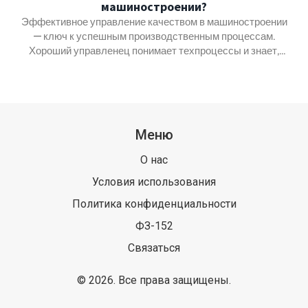
машиностроении?
Эффективное управление качеством в машиностроении
— ключ к успешным производственным процессам.
Хороший управленец понимает техпроцессы и знает,
как внедрять улучшения. Он заботится о качестве на
всех этапах производства, от проектирования до
выпуска продукции. В статье вы найдете практические
советы и интересные факты для успешного управления
качеством. Узнайте, что именно важно знать управленцу
Меню
в этой области.
О нас
Условия использования
Политика конфиденциальности
ФЗ-152
Связаться
© 2026. Все права защищены.