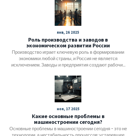
янв, 26 2025
Роль производства и заводов в
экономическом развитии России
Производство играет ключевую роль в формировании
экономики любой страны, и Россия не является
исключением. Заводы и предприятия создают рабочие
места, увеличивают валовый внутренний продукт и
способствуют развитию инноваций. В статье
рассматриваются основные аспекты влияния
производственного сектора на российскую экономику, а
также его значение для устойчивого развития.
Включены интересные факты и полезные советы по
ноя, 17 2025
поддержке и улучшению производственных процессов
Какие основные проблемы в
в стране.
машиностроении сегодня?
Основные проблемы в машиностроении сегодня - это не
технологии, а нестабильность процессов: устаревшее