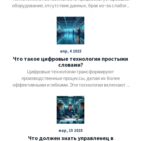
оборудование, отсутствие данных, брак из-за слабого
контроля и нехватка квалифицированных кадров. Как
исправить это без дорогих решений.
апр, 4 2025
Что такое цифровые технологии простыми
словами?
Цифровые технологии трансформируют
производственные процессы, делая их более
эффективными и гибкими. Эти технологии включают в
себя использование искусственного интеллекта,
Интернета вещей и автоматизации. Они помогают
компаниям оптимизировать производство и сокращать
расходы, одновременно улучшая качество продукции. В
статье объясняются ключевые аспекты этих технологий
и их роль в современном производстве. Понятный язык
мар, 15 2025
и примеры делают сложные концепции доступными
Что должен знать управленец в
каждому.