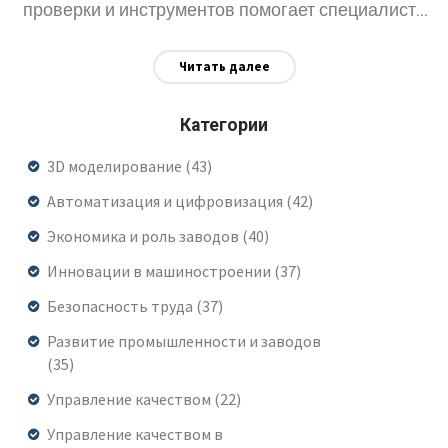
проверки и инструментов помогает специалисту
поддерживать высокий уровень продукции.
Читать далее
Современные требования постоянно меняются —
важно быть в курсе новых технологий и подходов.
Категории
В статье разобраны ключевые навыки, которые
3D моделирование
(43)
должен освоить каждый, кто работает с
Автоматизация и цифровизация
контролем качества на производстве.
(42)
Экономика и роль заводов
(40)
Инновации в машиностроении
(37)
Безопасность труда
(37)
Развитие промышленности и заводов
(35)
Управление качеством
(22)
Управление качеством в