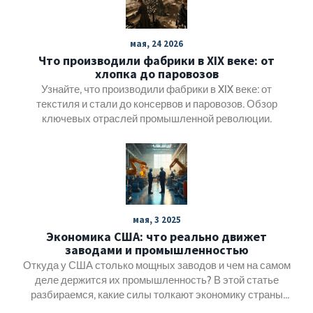
агропромышленный комплекс и информационные
технологии, могут стать драйверами экономического
роста. При правильных инвестициях и государственной
мая, 24 2026
поддержке эти сектора могут создать новые рабочие
Что производили фабрики в XIX веке: от
места и повысить экспортный потенциал страны. Важно
хлопка до паровозов
также учитывать экологические аспекты и современные
мировые тенденции для успешного развития экономики.
Узнайте, что производили фабрики в XIX веке: от
текстиля и стали до консервов и паровозов. Обзор
ключевых отраслей промышленной революции.
мая, 3 2025
Экономика США: что реально движет
заводами и промышленностью
Откуда у США столько мощных заводов и чем на самом
деле держится их промышленность? В этой статье
разбираемся, какие силы толкают экономику страны
вперёд, что происходит внутри заводских цехов и какие