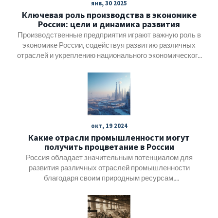
янв, 30 2025
Ключевая роль производства в экономике
России: цели и динамика развития
Производственные предприятия играют важную роль в
экономике России, содействуя развитию различных
отраслей и укреплению национального экономического
положения. Основная цель производителей не
ограничивается лишь прибылью; они также направлены
на инновации, улучшение качества продукции и
устойчивое развитие. В статье рассматриваются
ключевые задачи заводов, их вклад в создание рабочих
мест и как внедрение новых технологий помогает
окт, 19 2024
повысить эффективность производства. Особое
Какие отрасли промышленности могут
внимание уделяется тому, как заводы способствуют
получить процветание в России
экономической стабильности и расширению рынка.
Россия обладает значительным потенциалом для
развития различных отраслей промышленности
благодаря своим природным ресурсам,
географическому положению и научно-техническому
потенциалу. Исследования показывают, что такие
отрасли, как энергетика, строительство,