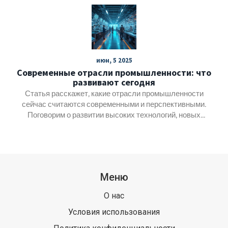
решения принимают крупные фабриканты. Узнаете, чем
американская модель отличается от других стран, и
какие технологии помогают выбиваться в лидеры. Если
вы думаете, что экономика держится только на айфонах
и долларе — удивитесь.
июн, 5 2025
Современные отрасли промышленности: что
развивают сегодня
Статья расскажет, какие отрасли промышленности
сейчас считаются современными и перспективными.
Поговорим о развитии высоких технологий, новых
подходах в производстве и о том, как заводы меняются
вместе с требованиями времени. Полезные факты,
реальные примеры и советы для тех, кто хочет
разобраться, куда движется промышленный мир. Всё
без сложностей и на понятном языке.
Меню
О нас
Условия использования