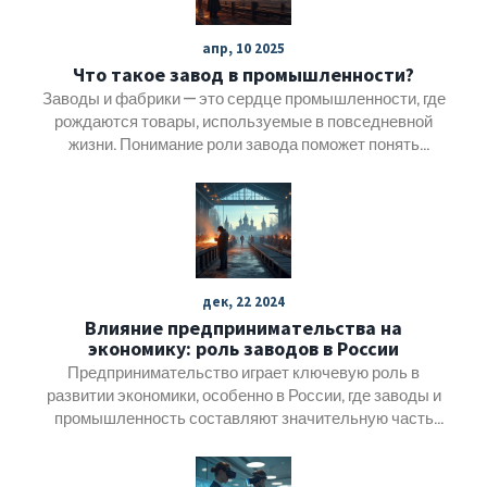
апр, 10 2025
Что такое завод в промышленности?
Заводы и фабрики — это сердце промышленности, где
рождаются товары, используемые в повседневной
жизни. Понимание роли завода поможет понять
процессы производства и их развитие. Эта статья
раскрывает ключевые аспекты работы заводов и их
значимость в экономике. Узнайте, как производственные
процессы эволюционировали и как автоматизация
меняет промышленность. Рассмотрим влияние заводов
на экономическое развитие и экологию.
дек, 22 2024
Влияние предпринимательства на
экономику: роль заводов в России
Предпринимательство играет ключевую роль в
развитии экономики, особенно в России, где заводы и
промышленность составляют значительную часть
экономического потенциала. В статье исследуется
вклад, который предприниматели и заводы вносят в
укрепление экономической структуры и создание