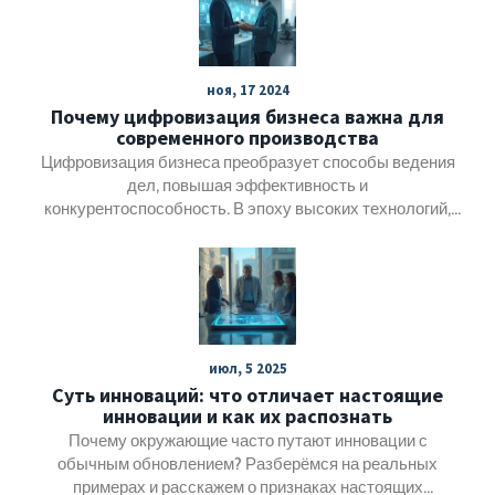
рабочих мест. Рассматриваются ключевые тенденции и
примеры успешных заводов, способствующих
экономическому росту в различных регионах страны.
ноя, 17 2024
Также обсуждаются способы, благодаря которым
Почему цифровизация бизнеса важна для
предпринимательство может помочь адаптироваться к
современного производства
изменениям и вызовам в экономике.
Цифровизация бизнеса преобразует способы ведения
дел, повышая эффективность и
конкурентоспособность. В эпоху высоких технологий,
цифровые инструменты помогают оптимизировать
процессы на производстве и улучшают качество
продукции. Применение инновационных решений
управляет затратами и открывает новые возможности
для роста предприятий. Узнаем, как использование
цифровых технологий изменяет традиционные методы
июл, 5 2025
управления и способствует развитию бизнеса.
Суть инноваций: что отличает настоящие
инновации и как их распознать
Почему окружающие часто путают инновации с
обычным обновлением? Разберёмся на реальных
примерах и расскажем о признаках настоящих