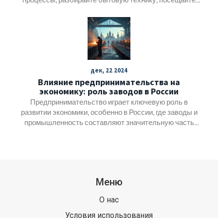
заводы, делайте простые проекты. Интерес - это
привычка, а не вдохновение.
дек, 22 2024
Влияние предпринимательства на
экономику: роль заводов в России
Предпринимательство играет ключевую роль в
развитии экономики, особенно в России, где заводы и
промышленность составляют значительную часть
экономического потенциала. В статье исследуется
вклад, который предприниматели и заводы вносят в
укрепление экономической структуры и создание
рабочих мест. Рассматриваются ключевые тенденции и
примеры успешных заводов, способствующих
Меню
экономическому росту в различных регионах страны.
Также обсуждаются способы, благодаря которым
О нас
предпринимательство может помочь адаптироваться к
изменениям и вызовам в экономике.
Условия использования