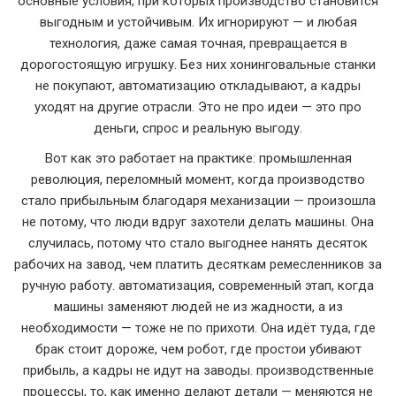
основные условия, при которых производство становится
выгодным и устойчивым
. Их игнорируют — и любая
технология, даже самая точная, превращается в
дорогостоящую игрушку
. Без них хонинговальные станки
не покупают, автоматизацию откладывают, а кадры
уходят на другие отрасли. Это не про идеи — это про
деньги, спрос и реальную выгоду.
Вот как это работает на практике:
промышленная
революция
,
переломный момент, когда производство
стало прибыльным благодаря механизации
— произошла
не потому, что люди вдруг захотели делать машины. Она
случилась, потому что стало выгоднее нанять десяток
рабочих на завод, чем платить десяткам ремесленников за
ручную работу.
автоматизация
,
современный этап, когда
машины заменяют людей не из жадности, а из
необходимости
— тоже не по прихоти. Она идёт туда, где
брак стоит дороже, чем робот, где простои убивают
прибыль, а кадры не идут на заводы.
производственные
процессы
,
то, как именно делают детали — меняются не