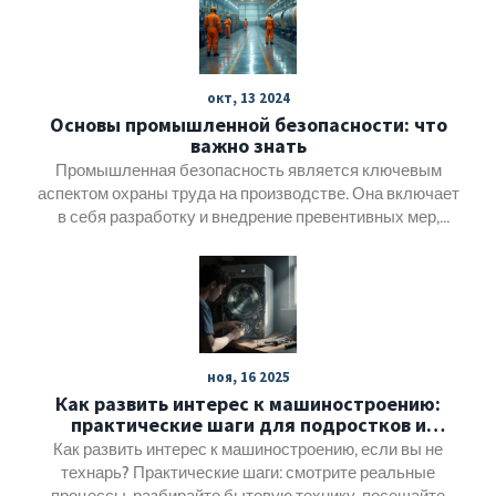
отрасли, как энергетика, строительство,
агропромышленный комплекс и информационные
технологии, могут стать драйверами экономического
роста. При правильных инвестициях и государственной
окт, 13 2024
поддержке эти сектора могут создать новые рабочие
Основы промышленной безопасности: что
места и повысить экспортный потенциал страны. Важно
важно знать
также учитывать экологические аспекты и современные
мировые тенденции для успешного развития экономики.
Промышленная безопасность является ключевым
аспектом охраны труда на производстве. Она включает
в себя разработку и внедрение превентивных мер,
которые помогают предотвратить аварии и уменьшить
влияние человеческого фактора и технических
неисправностей. В статье рассматриваются основные
компоненты промышленной безопасности и их значение
для устойчивого и безопасного функционирования
заводов и фабрик. Также будет предложено несколько
ноя, 16 2025
практических советов по улучшению уровня
Как развить интерес к машиностроению:
безопасности на предприятиях.
практические шаги для подростков и
взрослых
Как развить интерес к машиностроению, если вы не
технарь? Практические шаги: смотрите реальные
процессы, разбирайте бытовую технику, посещайте