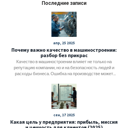
Последние записи
апр, 25 2025
Почему важно качество в машиностроении:
разбор без прикрас
Качество в машиностроении влияет не только на
репутацию компании, но и на безопасность людей и
расходы бизнеса. Ошибка на производстве может
обернуться огромными потерями или даже трагедиями.
В статье разбираются реальные примеры, на что именно
влияет качество на каждом этапе, как можно
обнаружить проблему вовремя и что внедряют
современные предприятия, чтобы избежать брака.
Приведём советы и простые приёмы, которые работают
сен, 17 2025
на практике.
Какая цель у предприятия: прибыль, миссия
и ценность для клиентов (2025)