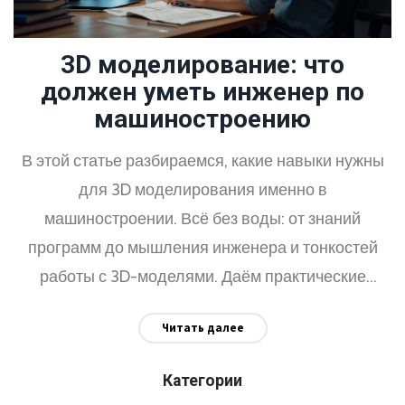
3D моделирование: что
должен уметь инженер по
машиностроению
В этой статье разбираемся, какие навыки нужны
для 3D моделирования именно в
машиностроении. Всё без воды: от знаний
программ до мышления инженера и тонкостей
работы с 3D-моделями. Даём практические
советы, рассказываем о типичных ошибках
Читать далее
новичков и подсказываем, как быстрее освоиться.
Примерим всё на реальные задачи с
Категории
производственных цехов и офисов КБ. Если