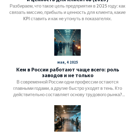
Разбираем, что такое цель предприятия в 2025 году: как
связать миссию, прибыль и ценность для клиента, какие
KPI ставить и как не утонуть в показателях.
мая, 4 2025
Кем в России работают чаще всего: роль
заводов и не только
В современной России одни профессии остаются
главными годами, а другие быстро уходят в тень. Кто
действительно составляет основу трудового рынка?
Чего ждать молодым специалистам и какие сферы
сохраняют стабильность даже при смене технологий?
Поговорим о заводах, ИТ, сервисе и неожиданных
поворотах карьерных путей. Эта статья поможет понять,
на чём держится экономика и где искать стабильность.