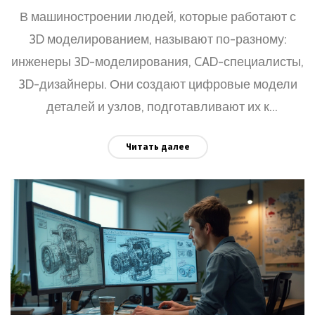
В машиностроении людей, которые работают с
3D моделированием, называют по-разному:
инженеры 3D-моделирования, CAD-специалисты,
3D-дизайнеры. Они создают цифровые модели
деталей и узлов, подготавливают их к
производству и помогают тестировать
Читать далее
конструкции ещё до сборки. Статья расскажет,
какие профессии связаны с 3D-моделированием,
чем они занимаются на практике и какими
навыками важно обладать. Также будут даны
советы по началу карьеры и интересные примеры
из индустрии.