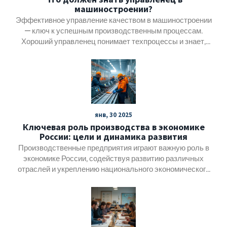
машиностроении?
производительности и снижению затрат.
Эффективное управление качеством в машиностроении
— ключ к успешным производственным процессам.
Хороший управленец понимает техпроцессы и знает,
как внедрять улучшения. Он заботится о качестве на
всех этапах производства, от проектирования до
выпуска продукции. В статье вы найдете практические
советы и интересные факты для успешного управления
качеством. Узнайте, что именно важно знать управленцу
в этой области.
янв, 30 2025
Ключевая роль производства в экономике
России: цели и динамика развития
Производственные предприятия играют важную роль в
экономике России, содействуя развитию различных
отраслей и укреплению национального экономического
положения. Основная цель производителей не
ограничивается лишь прибылью; они также направлены
на инновации, улучшение качества продукции и
устойчивое развитие. В статье рассматриваются
ключевые задачи заводов, их вклад в создание рабочих