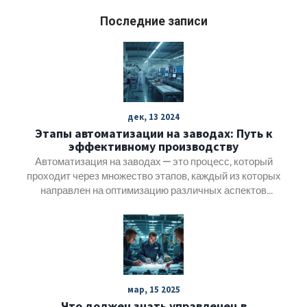
Последние записи
дек, 13 2024
Этапы автоматизации на заводах: Путь к
эффективному производству
Автоматизация на заводах — это процесс, который
проходит через множество этапов, каждый из которых
направлен на оптимизацию различных аспектов
производства. Начинается все с анализа текущих
процессов, что помогает определить области,
требующие улучшения. Затем идет внедрение
технологий, таких как роботы и программное
обеспечение, которые упрощают выполнение задач.
Обучение персонала также является важным этапом,
мар, 15 2025
чтобы обеспечить эффективное использование новых
Что должен знать управленец в
систем. В итоге, автоматизация приводит к повышению