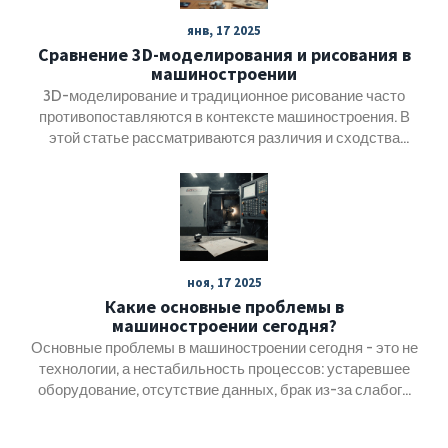
мест и как внедрение новых технологий помогает
янв, 17 2025
повысить эффективность производства. Особое
Сравнение 3D-моделирования и рисования в
внимание уделяется тому, как заводы способствуют
машиностроении
экономической стабильности и расширению рынка.
3D-моделирование и традиционное рисование часто
противопоставляются в контексте машиностроения. В
этой статье рассматриваются различия и сходства
между этими методами. Мы обсудим, почему 3D-
моделирование может быть сложнее, чем рисование, и
как инженеры могут применять оба навыка. Также
предоставим несколько практических советов для тех,
кто хочет улучшить свои навыки в 3D-моделировании.
ноя, 17 2025
Какие основные проблемы в
машиностроении сегодня?
Основные проблемы в машиностроении сегодня - это не
технологии, а нестабильность процессов: устаревшее
оборудование, отсутствие данных, брак из-за слабого
контроля и нехватка квалифицированных кадров. Как
исправить это без дорогих решений.