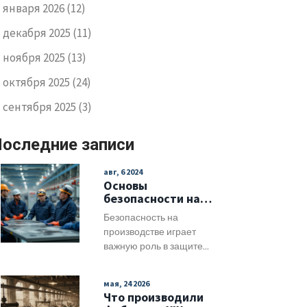
января 2026
(12)
декабря 2025
(11)
ноября 2025
(13)
октября 2025
(24)
сентября 2025
(3)
оследние записи
авг, 6 2024
Основы
безопасности на
производстве:
Безопасность на
Советы и
производстве играет
рекомендации
важную роль в защите
здоровья и жизни
работников. Она
мая, 24 2026
охватывает меры по
Что производили
предотвращению