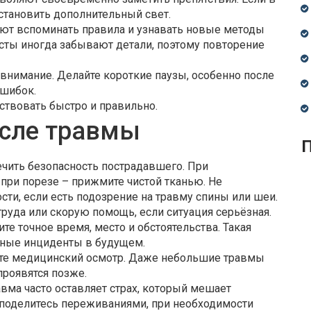
становить дополнительный свет.
ают вспоминать правила и узнавать новые методы
сты иногда забывают детали, поэтому повторение
внимание. Делайте короткие паузы, особенно после
ошибок.
ствовать быстро и правильно.
осле травмы
П
ечить безопасность пострадавшего. При
при порезе – прижмите чистой тканью. Не
ти, если есть подозрение на травму спины или шеи.
руда или скорую помощь, если ситуация серьёзная.
ите точное время, место и обстоятельства. Такая
бные инциденты в будущем.
ите медицинский осмотр. Даже небольшие травмы
проявятся позже.
авма часто оставляет страх, который мешает
, поделитесь переживаниями, при необходимости