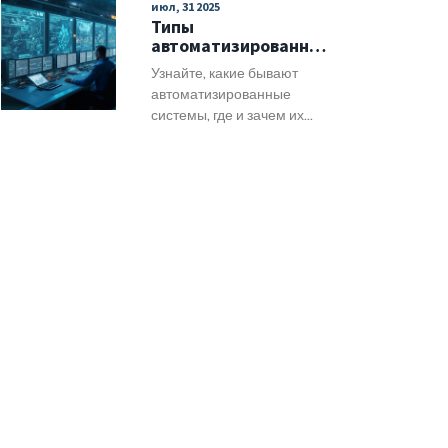
июл, 31 2025
примеры из разных
Типы
отраслей и практический
автоматизированных
чеклист.
систем: полный гид
Узнайте, какие бывают
по современным
автоматизированные
решениям
системы, где и зачем их
применяют, как они
развиваются и на что
способны сегодня.
Примеры, подробности и
практические советы.